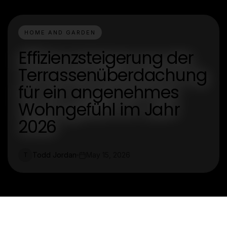
HOME AND GARDEN
Effizienzsteigerung der
Terrassenüberdachung
für ein angenehmes
Wohngefühl im Jahr
2026
Todd Jordan
May 15, 2026
T