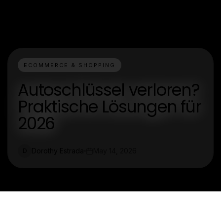
ECOMMERCE & SHOPPING
Autoschlüssel verloren?
Praktische Lösungen für
2026
Dorothy Estrada
May 14, 2026
D